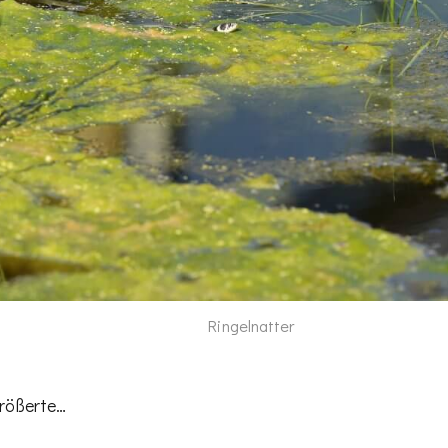
Ringelnatter
größerte…